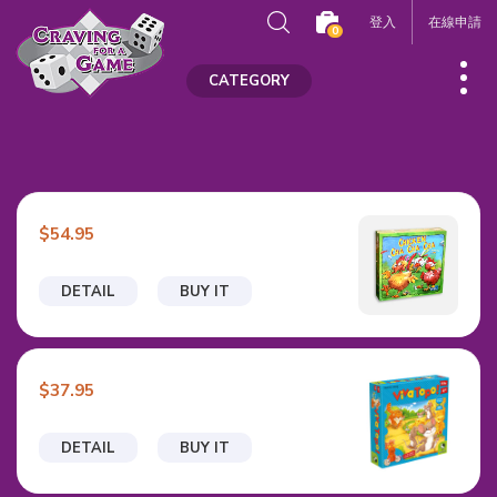
登入
在線申請
0
CATEGORY
$54.95
DETAIL
BUY IT
$37.95
DETAIL
BUY IT