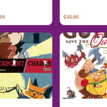
95
$35.95