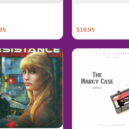
95
$18.95