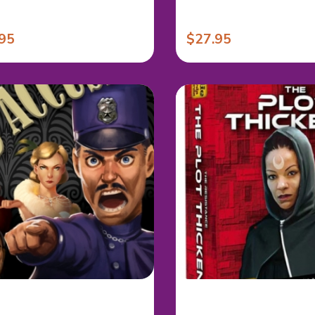
95
$27.95