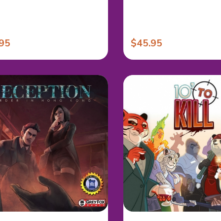
95
$45.95