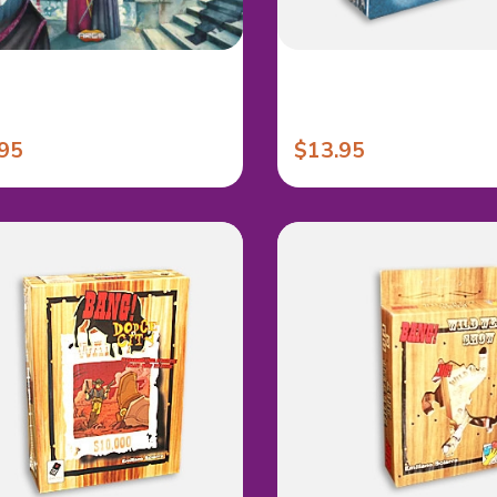
95
$13.95