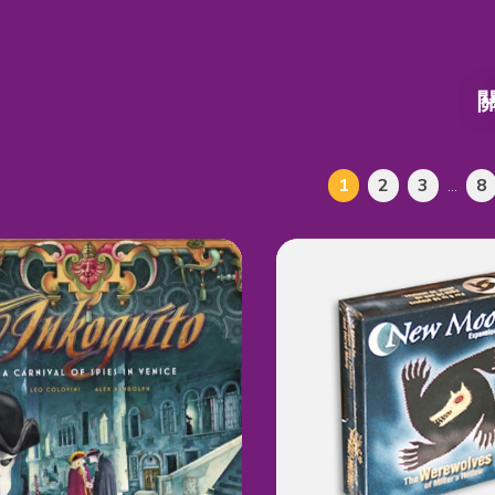
1
2
3
...
8