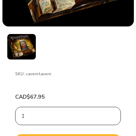
SKU: caverntavern
CAD$67.95